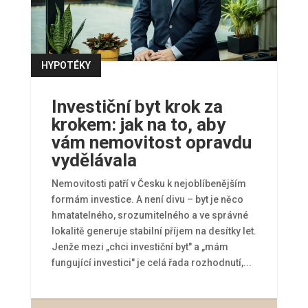
HYPOTÉKY
číst více
Investiční byt krok za
krokem: jak na to, aby
vám nemovitost opravdu
vydělávala
Nemovitosti patří v Česku k nejoblíbenějším
formám investice. A není divu – byt je něco
hmatatelného, srozumitelného a ve správné
lokalitě generuje stabilní příjem na desítky let.
Jenže mezi „chci investiční byt" a „mám
fungující investici" je celá řada rozhodnutí,...