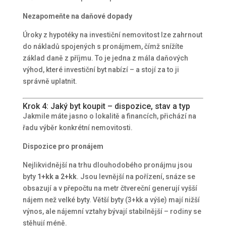
Nezapomeňte na daňové dopady
Úroky z hypotéky na investiční nemovitost lze zahrnout
do nákladů spojených s pronájmem, čímž snížíte
základ daně z příjmu. To je jedna z mála daňových
výhod, které investiční byt nabízí – a stojí za to ji
správně uplatnit.
Krok 4: Jaký byt koupit – dispozice, stav a typ
Jakmile máte jasno o lokalitě a financích, přichází na
řadu výběr konkrétní nemovitosti.
Dispozice pro pronájem
Nejlikvidnější na trhu dlouhodobého pronájmu jsou
byty
1+kk a 2+kk
. Jsou levnější na pořízení, snáze se
obsazují a v přepočtu na metr čtvereční generují vyšší
nájem než velké byty. Větší byty (3+kk a výše) mají nižší
výnos, ale nájemní vztahy bývají stabilnější – rodiny se
stěhují méně.