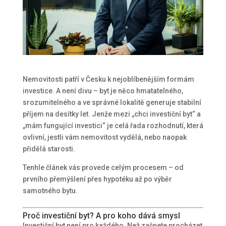
Nemovitosti patří v Česku k nejoblíbenějším formám
investice. A není divu – byt je něco hmatatelného,
srozumitelného a ve správné lokalitě generuje stabilní
příjem na desítky let. Jenže mezi „chci investiční byt“ a
„mám fungující investici“ je celá řada rozhodnutí, která
ovlivní, jestli vám nemovitost vydělá, nebo naopak
přidělá starosti.
Tenhle článek vás provede celým procesem – od
prvního přemýšlení přes hypotéku až po výběr
samotného bytu.
Proč investiční byt? A pro koho dává smysl
Investiční byt není pro každého. Než začnete procházet