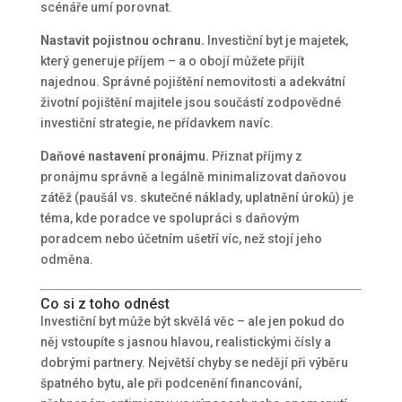
scénáře umí porovnat.
Nastavit pojistnou ochranu.
Investiční byt je majetek,
který generuje příjem – a o obojí můžete přijít
najednou. Správné pojištění nemovitosti a adekvátní
životní pojištění majitele jsou součástí zodpovědné
investiční strategie, ne přídavkem navíc.
Daňové nastavení pronájmu.
Přiznat příjmy z
pronájmu správně a legálně minimalizovat daňovou
zátěž (paušál vs. skutečné náklady, uplatnění úroků) je
téma, kde poradce ve spolupráci s daňovým
poradcem nebo účetním ušetří víc, než stojí jeho
odměna.
Co si z toho odnést
Investiční byt může být skvělá věc – ale jen pokud do
něj vstoupíte s jasnou hlavou, realistickými čísly a
dobrými partnery. Největší chyby se nedějí při výběru
špatného bytu, ale při podcenění financování,