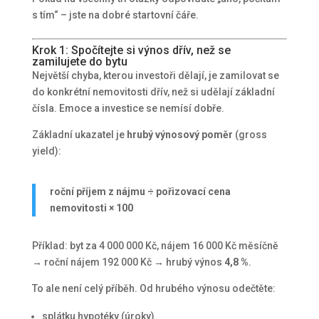
s tím“ – jste na dobré startovní čáře.
Krok 1: Spočítejte si výnos dřív, než se
zamilujete do bytu
Největší chyba, kterou investoři dělají, je zamilovat se
do konkrétní nemovitosti dřív, než si udělají základní
čísla. Emoce a investice se nemísí dobře.
Základní ukazatel je
hrubý výnosový poměr
(gross
yield):
roční příjem z nájmu ÷ pořizovací cena
nemovitosti × 100
Příklad: byt za 4 000 000 Kč, nájem 16 000 Kč měsíčně
→ roční nájem 192 000 Kč → hrubý výnos
4,8 %
.
To ale není celý příběh. Od hrubého výnosu odečtěte:
splátku hypotéky (úroky)