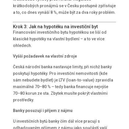
krátkodobých pronájmů se v Česku postupně zpřísňuje
a to, co dnes vynáší 8 %, může být za dva roky problém.
Krok 3: Jak na hypotéku na investiční byt
Financování investičního bytu hypotékou se liší od
klasické hypotéky na vlastní bydlení – a to ve více
ohledech.
Vyšší požadavek na vlastní zdroje
Česká národní banka nastavuje limity, při nichž banky
poskytují hypotéky. Pro investiční nemovitosti (kde
sám nebudete bydlet) je LTV (loan-to-value) zpravidla
maximálně 70–80 % – tedy banka financuje nejvýše
70–80 korun ze sta. Zbytek musíte pokrýt vlastními
prostředky.
Banky posuzují i příjem z nájmu
U investičních bytů banky čím dál více pracují s
odhadovaným příjmem z nájmu jako součástí vaší