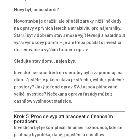
Nový byt, nebo starší?
Novostavba je dražší, ale přináší záruky, nižší náklady
na opravy v prvních letech a atraktivitu pro nájemníky.
Starší byt v dobrém stavu může vyjít levněji a nabídnout
vyšší výnosový poměr – je ale třeba počítat s investicí
do renovace a vyšším fondem oprav.
Sledujte stav domu, nejen bytu
Investoři se soustředí na samotný byt a zapomínají na
dům. Zjistěte: v jakém stavu je střecha, výtah, společné
prostory? Jaký je fond oprav SVJ a jsou plánované
velké investice? Nečekaná oprava fasády může z
cashflow vytáhnout statisíce.
Krok 5: Proč se vyplatí pracovat s finančním
poradcem
Investiční byt je komplexní finanční rozhodnutí, kde se
protínají hypotéka, daně, pojištění a cashflow