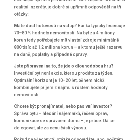
realitní inzeráty, je dobré si upřímně odpovědět na tři
otázky:
Máte dost hotovosti na vstup?
Banka typicky financuje
70–80 % hodnoty nemovitosti. Na byt za 4 miliony
korun tedy potřebujete mít vlastní zdroje minimálně
800 tisíc až 1,2 milionu korun – a k tomu ještě rezervu
na daně, poplatky a případné opravy.
Jste připraveni na to, že jde o dlouhodobou hru?
Investiční byt není akcie, kterou prodáte za týden.
Optimální horizont je 10–20 let, během nichž
kombinujete příjem z nájmu s růstem hodnoty
nemovitosti.
Chcete být pronajímatel, nebo pasivní investor?
Správa bytu – hledání nájemníků, řešení oprav,
komunikace se správcem domu – je práce. Dá se
delegovat, ale za cenu části výnosu.
Pokud na všechny tři otázky odpovídáte „ano, počítám