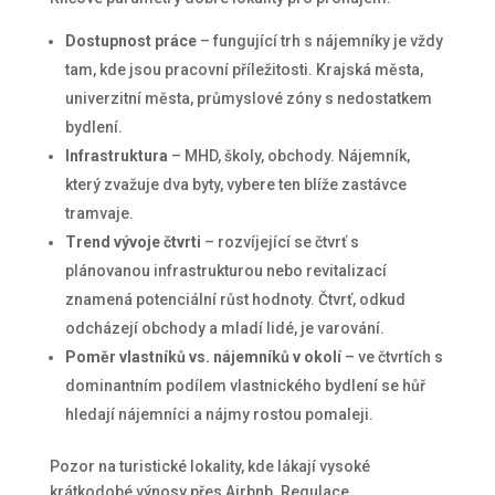
Dostupnost práce
– fungující trh s nájemníky je vždy
tam, kde jsou pracovní příležitosti. Krajská města,
univerzitní města, průmyslové zóny s nedostatkem
bydlení.
Infrastruktura
– MHD, školy, obchody. Nájemník,
který zvažuje dva byty, vybere ten blíže zastávce
tramvaje.
Trend vývoje čtvrti
– rozvíjející se čtvrť s
plánovanou infrastrukturou nebo revitalizací
znamená potenciální růst hodnoty. Čtvrť, odkud
odcházejí obchody a mladí lidé, je varování.
Poměr vlastníků vs. nájemníků v okolí
– ve čtvrtích s
dominantním podílem vlastnického bydlení se hůř
hledají nájemníci a nájmy rostou pomaleji.
Pozor na turistické lokality, kde lákají vysoké
krátkodobé výnosy přes Airbnb. Regulace