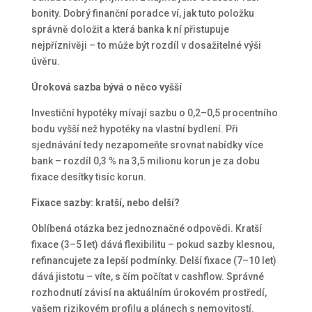
bonity. Dobrý finanční poradce ví, jak tuto položku
správně doložit a která banka k ní přistupuje
nejpříznivěji – to může být rozdíl v dosažitelné výši
úvěru.
Úroková sazba bývá o něco vyšší
Investiční hypotéky mívají sazbu o 0,2–0,5 procentního
bodu vyšší než hypotéky na vlastní bydlení. Při
sjednávání tedy nezapomeňte srovnat nabídky více
bank – rozdíl 0,3 % na 3,5 milionu korun je za dobu
fixace desítky tisíc korun.
Fixace sazby: kratší, nebo delší?
Oblíbená otázka bez jednoznačné odpovědi. Kratší
fixace (3–5 let) dává flexibilitu – pokud sazby klesnou,
refinancujete za lepší podmínky. Delší fixace (7–10 let)
dává jistotu – víte, s čím počítat v cashflow. Správné
rozhodnutí závisí na aktuálním úrokovém prostředí,
vašem rizikovém profilu a plánech s nemovitostí.