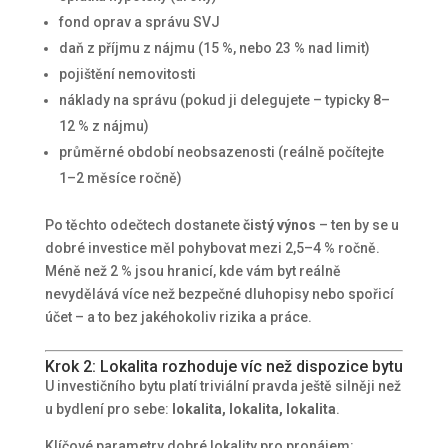
fond oprav a správu SVJ
daň z příjmu z nájmu (15 %, nebo 23 % nad limit)
pojištění nemovitosti
náklady na správu (pokud ji delegujete – typicky 8–
12 % z nájmu)
průměrné období neobsazenosti (reálně počítejte
1–2 měsíce ročně)
Po těchto odečtech dostanete
čistý výnos
– ten by se u
dobré investice měl pohybovat mezi 2,5–4 % ročně.
Méně než 2 % jsou hranicí, kde vám byt reálně
nevydělává více než bezpečné dluhopisy nebo spořicí
účet – a to bez jakéhokoliv rizika a práce.
Krok 2: Lokalita rozhoduje víc než dispozice bytu
U investičního bytu platí triviální pravda ještě silněji než
u bydlení pro sebe:
lokalita, lokalita, lokalita
.
Klíčové parametry dobré lokality pro pronájem: