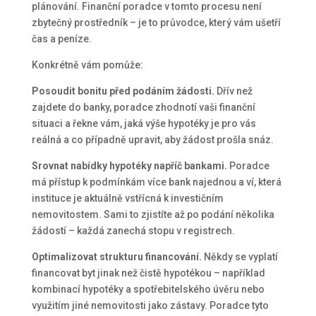
plánování. Finanční poradce v tomto procesu není
zbytečný prostředník – je to průvodce, který vám ušetří
čas a peníze.
Konkrétně vám pomůže:
Posoudit bonitu před podáním žádosti.
Dřív než
zajdete do banky, poradce zhodnotí vaši finanční
situaci a řekne vám, jaká výše hypotéky je pro vás
reálná a co případně upravit, aby žádost prošla snáz.
Srovnat nabídky hypotéky napříč bankami.
Poradce
má přístup k podmínkám více bank najednou a ví, která
instituce je aktuálně vstřícná k investičním
nemovitostem. Sami to zjistíte až po podání několika
žádostí – každá zanechá stopu v registrech.
Optimalizovat strukturu financování.
Někdy se vyplatí
financovat byt jinak než čistě hypotékou – například
kombinací hypotéky a spotřebitelského úvěru nebo
využitím jiné nemovitosti jako zástavy. Poradce tyto